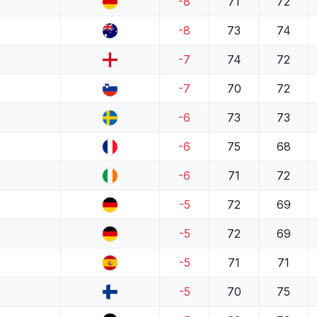
-8
71
72
-8
73
74
-7
74
72
-7
70
72
-6
73
73
-6
75
68
-6
71
72
-5
72
69
-5
72
69
-5
71
71
-5
70
75