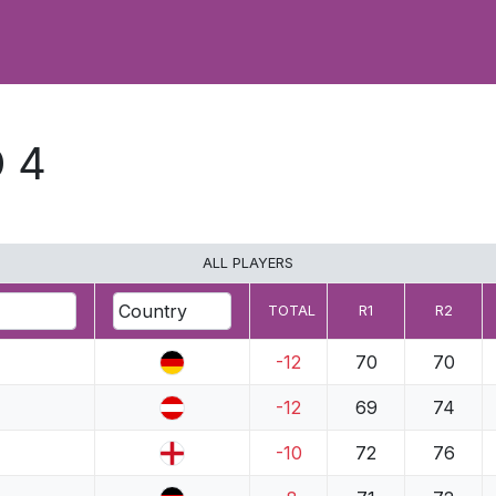
 4
ALL PLAYERS
TOTAL
R1
R2
-12
70
70
-12
69
74
-10
72
76