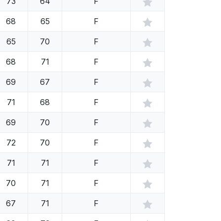
73
64
F
68
65
F
65
70
F
68
71
F
69
67
F
71
68
F
69
70
F
72
70
F
71
71
F
70
71
F
67
71
F