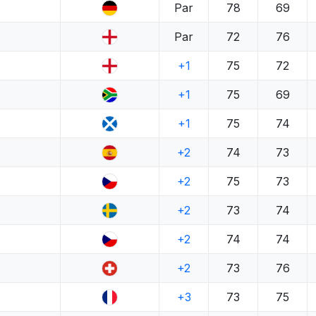
Par
78
69
Par
72
76
+1
75
72
+1
75
69
+1
75
74
+2
74
73
+2
75
73
+2
73
74
+2
74
74
+2
73
76
+3
73
75