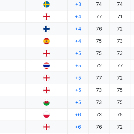
+3
74
74
+4
77
71
+4
76
72
+4
75
73
+5
75
73
+5
72
77
+5
77
72
+5
73
75
+5
73
75
+6
73
75
+6
76
72